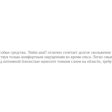
обые средства. ?Intim anal? отлично сочетает долгое скольжени
вуя только комфортным ощущениям во время секса. Легко смывает
д интимной близостью нанесите тонким слоем на области, треб