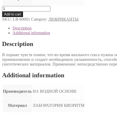
ГЕЛЬ
-
Add to cart
ЛЮБРИКАНТ
SKU:
LB-60001
Category:
ЛЮБРИКАНТЫ
INTIM
ANAL
Description
туб
Additional information
пластиковый
60
Description
г
арт.
В порыве чувств помни, что во время анального секса нужны ос
LB-
проникновение и создает необходимую увлажненность, способст
60001
синтетических материалов. Применение: непосредственно пере
quantity
Additional information
Производитель
НА ВОДНОЙ ОСНОВЕ
Материал
ЛАБОРАТОРИЯ БИОРИТМ