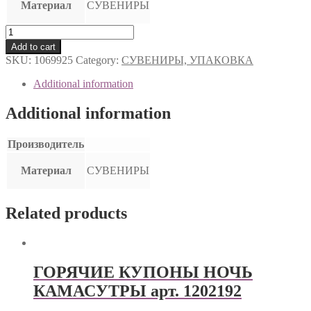
Материал
СУВЕНИРЫ
ИГРА
ПОДВИЖНАЯ
Add to cart
СЛАДКАЯ
SKU:
1069925
Category:
СУВЕНИРЫ, УПАКОВКА
КЛУБНИЧКА
арт.
Additional information
1069925
quantity
Additional information
Производитель
Материал
СУВЕНИРЫ
Related products
ГОРЯЧИЕ КУПОНЫ НОЧЬ
КАМАСУТРЫ арт. 1202192