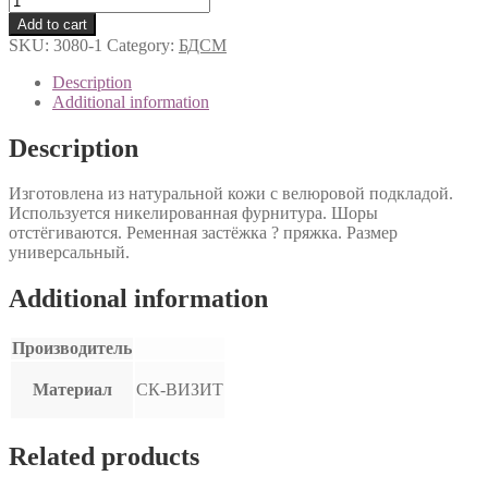
артикул
Add to cart
3080-
SKU:
3080-1
Category:
БДСМ
1
quantity
Description
Additional information
Description
Изготовлена из натуральной кожи с велюровой подкладой.
Используется никелированная фурнитура. Шоры
отстёгиваются. Ременная застёжка ? пряжка. Размер
универсальный.
Additional information
Производитель
Материал
СК-ВИЗИТ
Related products