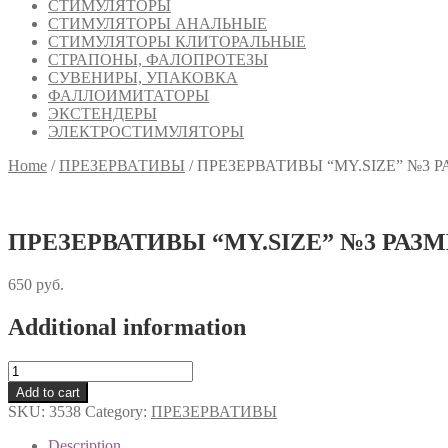
СТИМУЛЯТОРЫ
СТИМУЛЯТОРЫ АНАЛЬНЫЕ
СТИМУЛЯТОРЫ КЛИТОРАЛЬНЫЕ
СТРАПОНЫ, ФАЛОПРОТЕЗЫ
СУВЕНИРЫ, УПАКОВКА
ФАЛЛОИМИТАТОРЫ
ЭКСТЕНДЕРЫ
ЭЛЕКТРОСТИМУЛЯТОРЫ
Home
/
ПРЕЗЕРВАТИВЫ
/
ПРЕЗЕРВАТИВЫ “MY.SIZE” №3 Р
ПРЕЗЕРВАТИВЫ “MY.SIZE” №3 РАЗМ
650
руб.
Additional information
ПРЕЗЕРВАТИВЫ
"MY.SIZE"
Add to cart
№3
SKU:
3538
Category:
ПРЕЗЕРВАТИВЫ
РАЗМЕР
57
Description