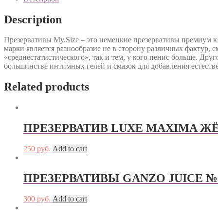
(ШИРИНА
57MM)
Description
quantity
Презервативы My.Size – это немецкие презервативы премиум к
марки является разнообразие не в сторону различных фактур, с
«среднестатистического», так и тем, у кого пенис больше. Дру
большинстве интимных гелей и смазок для добавления естест
Related products
ПРЕЗЕРВАТИВ LUXE MAXIMA ЖЁ
250
руб.
Add to cart
ПРЕЗЕРВАТИВЫ GANZO JUICE №3 (ц
300
руб.
Add to cart