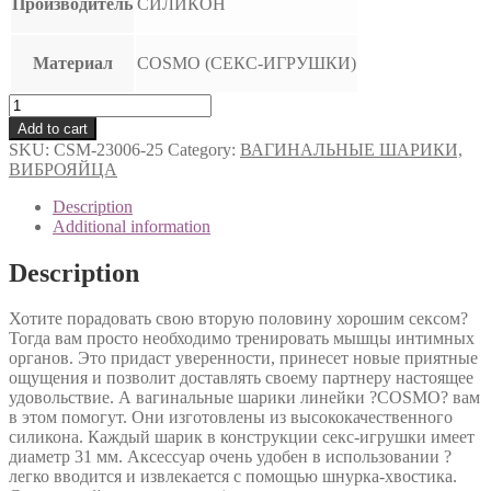
Производитель
СИЛИКОН
Материал
COSMO (СЕКС-ИГРУШКИ)
ШАРИКИ
ВАГИНАЛЬНЫЕ
Add to cart
D
SKU:
CSM-23006-25
Category:
ВАГИНАЛЬНЫЕ ШАРИКИ,
30
ВИБРОЯЙЦА
мм,
цвет
Description
розовый
Additional information
неон
арт.
Description
CSM-
23006-
Хотите порадовать свою вторую половину хорошим сексом?
25
Тогда вам просто необходимо тренировать мышцы интимных
quantity
органов. Это придаст уверенности, принесет новые приятные
ощущения и позволит доставлять своему партнеру настоящее
удовольствие. А вагинальные шарики линейки ?COSMO? вам
в этом помогут. Они изготовлены из высококачественного
силикона. Каждый шарик в конструкции секс-игрушки имеет
диаметр 31 мм. Аксессуар очень удобен в использовании ?
легко вводится и извлекается с помощью шнурка-хвостика.