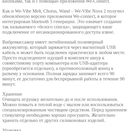
кнопками, так и с помощью приложения We-Сonnect.
Как и We-Vibe Melt, Chorus, Wand – We-Vibe Nova 2 получил
обновлённую версию приложения We-connect, в которое
интегрирован bluetooth 5 генерации. Это означает создание
так называемого «белого списка», защищающего ваше
подключение от несанкционированного доступа извне.
Вибромассажер имеет литийионный полимерный
аккумулятор, который заряжается через магнитный USB
кабель и может быть подключен практически в любом месте.
Просто подсоедините идущий в комплекте шнур к
совместимому порту компьютера или USB-адаптера
(приобретается отдельно), а противоположный конец к
разъему у основания. Полная зарядка занимает всего 90
минут, ее достаточно для беспрерывной работы в течение 90
минут.
Хранение
Очищать игрушку желательно до и после использования.
Можно помыть в теплой воде с мылом или воспользоваться
специализированным чистящим средством. Перед хранением
стимулятор необходимо хорошо просушить. Желательно
хранить отдельно от других силиконовых изделий.
Упаковка