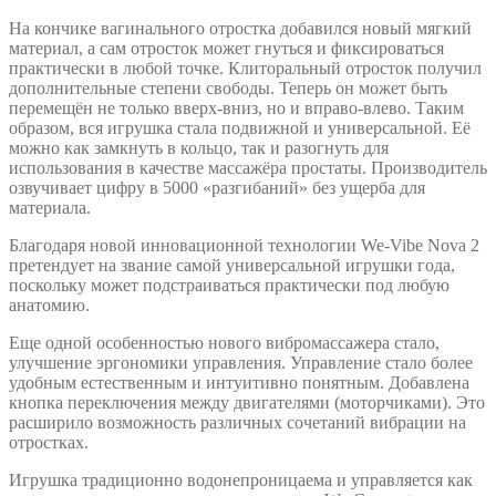
На кончике вагинального отростка добавился новый мягкий
материал, а сам отросток может гнуться и фиксироваться
практически в любой точке. Клиторальный отросток получил
дополнительные степени свободы. Теперь он может быть
перемещён не только вверх-вниз, но и вправо-влево. Таким
образом, вся игрушка стала подвижной и универсальной. Её
можно как замкнуть в кольцо, так и разогнуть для
использования в качестве массажёра простаты. Производитель
озвучивает цифру в 5000 «разгибаний» без ущерба для
материала.
Благодаря новой инновационной технологии We-Vibe Nova 2
претендует на звание самой универсальной игрушки года,
поскольку может подстраиваться практически под любую
анатомию.
Еще одной особенностью нового вибромассажера стало,
улучшение эргономики управления. Управление стало более
удобным естественным и интуитивно понятным. Добавлена
кнопка переключения между двигателями (моторчиками). Это
расширило возможность различных сочетаний вибрации на
отростках.
Игрушка традиционно водонепроницаема и управляется как