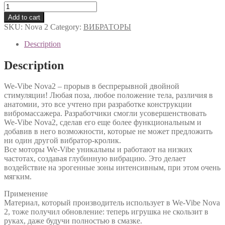
Вибратор-
кролик
Add to cart
We-
SKU:
Nova 2
Category:
ВИБРАТОРЫ
Vibe
Nova
Description
2
quantity
Description
We-Vibe Nova2 – прорыв в беспрерывной двойной
стимуляции! Любая поза, любое положение тела, различия в
анатомии, это все учтено при разработке конструкции
вибромассажера. Разработчики смогли усовершенствовать
We-Vibe Nova2, сделав его еще более функциональным и
добавив в него возможности, которые не может предложить
ни один другой вибратор-кролик.
Все моторы We-Vibe уникальны и работают на низких
частотах, создавая глубинную вибрацию. Это делает
воздействие на эрогенные зоны интенсивным, при этом очень
мягким.
Применение
Материал, который производитель использует в We-Vibe Nova
2, тоже получил обновление: теперь игрушка не скользит в
руках, даже будучи полностью в смазке.