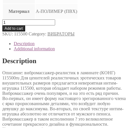
Материал
А-ПОЛИМЕР (ПВХ)
ВИБРАТОР
РЕАЛИСТИК
Add to cart
L
SKU:
115500
Category:
ВИБРАТОРЫ
205
мм
Description
D
Additional information
49
мм
Description
арт.
115500
Описание: вибромассажер-реалистик в ламинате (КОНГ)
quantity
115500ru Для ценителей реалистичных эротических товаров
внушительных размеров предлагается невероятная интим-
игрушка 115500, которая обладает набором режимов работы.
Вибромассажер очень популярен, и на это есть ряд причин.
Во-первых, он имеет форму настоящего эрегированного члена
с ярко прорисованными деталями, что возбудит любую
девушку до максимума. Во-вторых, по своей текстуре интим-
игрушка абсолютно не отличается от мужского пениса.
Вибромассажер в таком исполнении ? это великолепное
сочетание прекрасного дизайна и функциональности.