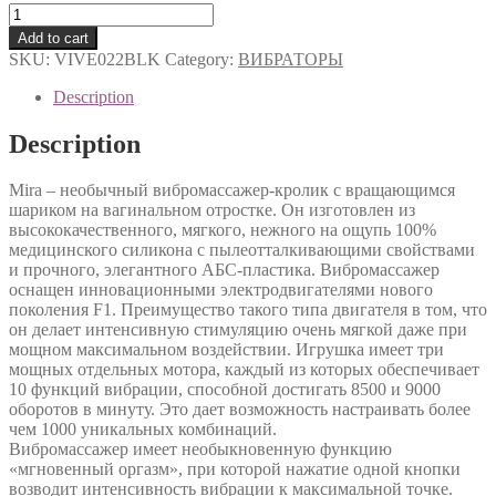
Вибромассажер
кролик
Add to cart
Mira
SKU:
VIVE022BLK
Category:
ВИБРАТОРЫ
с
функциями
Description
"ротация"
и
Description
"мгновенный
оргазм"
Mira – необычный вибромассажер-кролик с вращающимся
quantity
шариком на вагинальном отростке. Он изготовлен из
высококачественного, мягкого, нежного на ощупь 100%
медицинского силикона с пылеотталкивающими свойствами
и прочного, элегантного АБС-пластика. Вибромассажер
оснащен инновационными электродвигателями нового
поколения F1. Преимущество такого типа двигателя в том, что
он делает интенсивную стимуляцию очень мягкой даже при
мощном максимальном воздействии. Игрушка имеет три
мощных отдельных мотора, каждый из которых обеспечивает
10 функций вибрации, способной достигать 8500 и 9000
оборотов в минуту. Это дает возможность настраивать более
чем 1000 уникальных комбинаций.
Вибромассажер имеет необыкновенную функцию
«мгновенный оргазм», при которой нажатие одной кнопки
возводит интенсивность вибрации к максимальной точке.