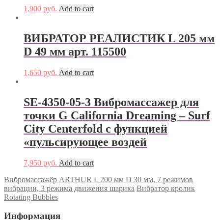
1,900
руб.
Add to cart
ВИБРАТОР РЕАЛИСТИК L 205 мм
D 49 мм арт. 115500
1,650
руб.
Add to cart
SE-4350-05-3 Вибромассажер для
точки G California Dreaming – Surf
City Centerfold с функцией
«пульсирующее воздей
7,950
руб.
Add to cart
Вибромассажёр ARTHUR L 200 мм D 30 мм, 7 режимов
вибрации, 3 режима движения шарика
Вибратор кролик
Rotating Bubbles
Информация