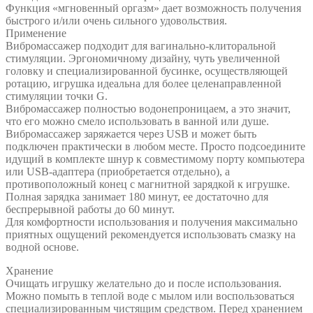
Функция «мгновенный оргазм» дает возможность получения
быстрого и/или очень сильного удовольствия.
Применение
Вибромассажер подходит для вагинально-клиторальной
стимуляции. Эргономичному дизайну, чуть увеличенной
головку и специализированной бусинке, осуществляющей
ротацию, игрушка идеальна для более целенаправленной
стимуляции точки G.
Вибромассажер полностью водонепроницаем, а это значит,
что его можно смело использовать в ванной или душе.
Вибромассажер заряжается через USB и может быть
подключен практически в любом месте. Просто подсоедините
идущий в комплекте шнур к совместимому порту компьютера
или USB-адаптера (приобретается отдельно), а
противоположный конец с магнитной зарядкой к игрушке.
Полная зарядка занимает 180 минут, ее достаточно для
беспрерывной работы до 60 минут.
Для комфортности использования и получения максимально
приятных ощущений рекомендуется использовать смазку на
водной основе.
Хранение
Очищать игрушку желательно до и после использования.
Можно помыть в теплой воде с мылом или воспользоваться
специализированным чистящим средством. Перед хранением